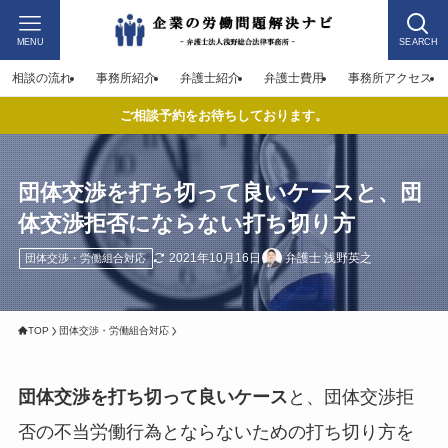
MENU
SEARCH
相談の流れ
事務所紹介
弁護士紹介
弁護士費用
事務所アクセス
ご相談予約をお待ちしております。
団体交渉を打ち切って良いケースと、団
体交渉拒否にならない打ち切り方
2021年10月16日
弁護士 浅野英之
団体交渉・労働組合対応
TOP
団体交渉・労働組合対応
団体交渉を打ち切って良いケース
と、団体交渉拒
否の不当労働行為とならないための打ち切り方を