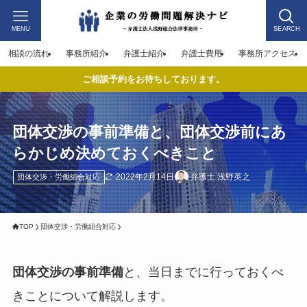
MENU
SEARCH
相談の流れ
事務所紹介
弁護士紹介
弁護士費用
事務所アクセス
ご相談予約をお待ちしております。
団体交渉の事前準備と、団体交渉前にあ
らかじめ決めておくべきこと
2022年2月14日
弁護士 浅野英之
団体交渉・労働組合対応
TOP
団体交渉・労働組合対応
団体交渉の事前準備
と、当日までに行っておくべ
きことについて解説します。