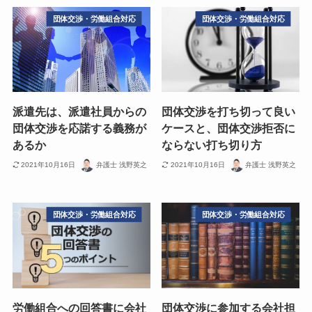
団体交渉・労働組合対応
団体交渉・労働組合対応
派遣先は、派遣社員からの
団体交渉を打ち切って良い
団体交渉を応諾する義務が
ケースと、団体交渉拒否に
あるか
ならない打ち切り方
2021年10月16日
弁護士 浅野英之
2021年10月16日
弁護士 浅野英之
団体交渉・労働組合対応
団体交渉・労働組合対応
労働組合への回答書に会社
団体交渉に参加する会社担