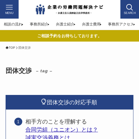
MENU
SEARCH
相談の流れ
事務所紹介
弁護士紹介
弁護士費用
事務所アクセス
ご相談予約をお待ちしております。
TOP
団体交渉
団体交渉
– tag –
団体交渉の対応手順
相手方のことを理解する
合同労組（ユニオン）とは？
誠実交渉義務とは