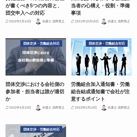
が書くべき5つの内容と、
当者の心構え・役割・準備
団交申入への対応
事項
2022年2月14日
弁護士 浅野英之
2021年10月16日
弁護士 浅野英之
団体交渉・労働組合対応
団体交渉・労働組合対応
団体交渉における会社側の
労働組合加入通知書・労働
参加者・担当者は誰が適切
組合結成通知書で会社が注
か
意するポイント
2022年4月15日
弁護士 浅野英之
2022年2月14日
弁護士 浅野英之
団体交渉・労働組合対応