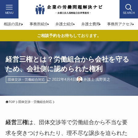
MENU
SEARCH
相談の流れ
事務所紹介
弁護士紹介
弁護士費用
事務所アクセス
ご相談予約をお待ちしております。
経営三権とは？労働組合から会社を守る
ため、会社側に認められた権利
2022年4月4日
弁護士 浅野英之
団体交渉・労働組合対応
TOP
団体交渉・労働組合対応
経営三権
は、団体交渉等で労働組合から不当な要
求を突きつけられたり、理不尽な譲歩を迫られた