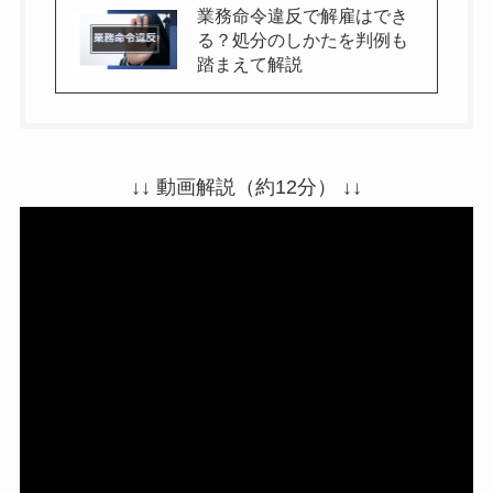
業務命令違反で解雇はでき
る？処分のしかたを判例も
踏まえて解説
↓↓ 動画解説（約12分） ↓↓